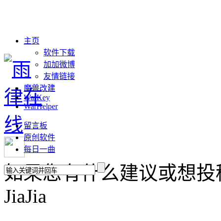
主页
软件下载
加加微博
友情链接
魔兽改建
WarKey
WarHelper
留言板
原创软件
每日一曲
如果您有什么建议或想投稿，请联
JiaJia