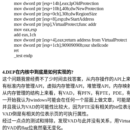
mov dword ptr [esp+14h],eax;lpOldProtection
mov dword ptr [esp+10h],40h;dwNewProtection
mov dword ptr [esp+0ch],30h;dwRegionSize
mov dword ptr [esp+8],esp;dwStartAddress
mov dword ptr [esp],VirtualProtect;func addr
mov eax,esp
add eax,1ch
mov dword ptr [esp+4],eax;return address from VirtualProtect
mov dword ptr [esp+1ch],90909090h;our shellcode
ret
_test endp
4.DEP在内核中到底是如何实现的?
这个问题我曾经费不了少时间去找答案，从内存操作的API上
有标准内存管理API，虚拟内存管理API，堆管理API，内存映射
从内存管理的结构上来看，有VAD，有PFN，有PTE，PDE，
一开始我认为windows可能会在任何一个层面上做文章，可能是
并且我认为VAD的可能性比较大，因为PTE没有相关的bit位
VAD倒是有相关的位表示页的可执行属性。
经过一点点的测试和排除，发现VAD与此并没有关系，用VirtualP
的VAD的flag位竟然毫无变化。