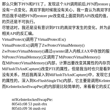
那么只剩下PFN和PTE了，发现这个API调用前后,PFN的restor
没有一点变化，高双字我时候我没有关心，我一直认为高双字
然后我手动把PFN的restore pte改变成上面提到的API改成的值
的页还是不可执行。
尽管这时，我还是没有意识到PTE的高双字发生的变化，并为此付出了代
相关API的反汇编。
VirtualProtect()调用了VirtualProtectEx()
VirtualProtectEx()调用了ZwProtectVirtualMemory()
ZwProtectVirtualMemory()通过sysenter进入内核,EAX中存放的服
NtProtectVirtualMemory()又调用了MiProtectVirtualMemory()
在MiProtectVirtualMemory()内部，计算出要改变其属
MiFlushTbAndCapture()改变PTE的属性，但是我当时也只
没有关系，然后我再深入到MiFlushTbAndCapture()中，发现它主要
的属性的，深入到KeFlushSingleTb()内部，它主要是调用KeInter
而KeInterlockedSwapPte()的内部是比较简单的，来看看它的
nt!KeInterlockedSwapPte:
80541c08 53 push ebx
80541c09 56 push esi