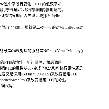
e pte这个字段有变化，PTE的低双字却
是用于寻址4G以外的物理内存地址的。
，但是结果却让人失望，我拷入shellcode
价，那就是二夜一天的对VirtualProtect()
务号是0x89,对应的服务是NtProtecVirtualMemory()
性的内存页的PTE的地址，新的属性，然后调用
是看到把PTE的属性从067变成了027,和可执行属性还是
又是调用KeFlushSingleTb()来改变指定PTE
lockedSwapPte()来改变指定PTE的属性。
反汇编代码：