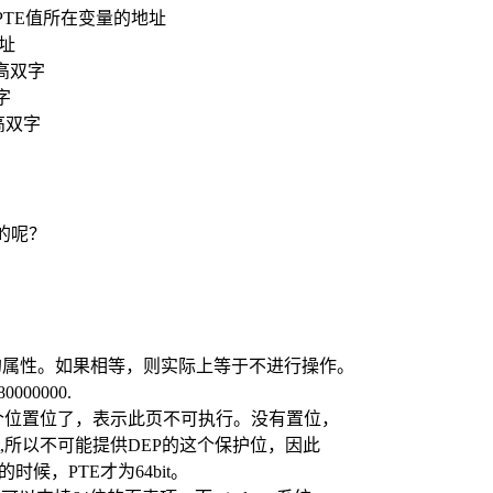
;ebx=新的PTE值所在变量的地址
地址
TE值高双字
双字
E值高双字
字
的呢？
新的属性。如果相等，则实际上等于不进行操作。
00000.
的，这个位置位了，表示此页不可执行。没有置位，
it,所以不可能提供DEP的这个保护位，因此
的时候，PTE才为64bit。