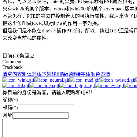
所以，可以这么说吧，intel的奔腾CPU是早就有PAE属性位的，
只有win2k的某个版本，winxp和win2003的某个server pa
不管怎样，PTE的第63位控制着页的可执行属性，我后来查了I
把这个位叫做EXB,却对此位的作用一字为提。
但是我们是不能在ring3下操作PTE的，所以，绕过DEP还是得用return-t
来改变当前栈的属性。
目前有0条回应
Comment
Trackback
清空内容
粗体
斜体
下划线
删除线
链接
字体颜色
表情
你目前的身份是游客，请输入昵称和电邮！
昵称(*)
邮箱(*)
网址