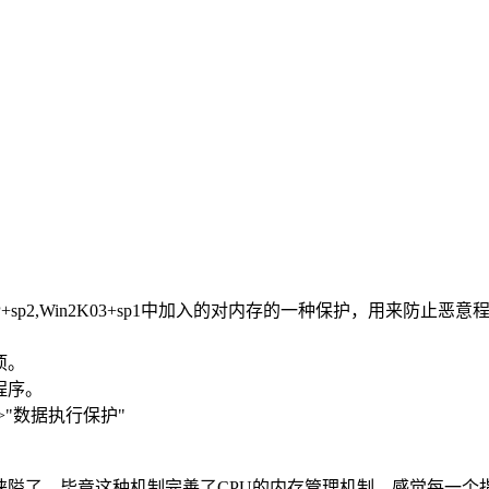
执行保护，是XP+sp2,Win2K03+sp1中加入的对内存的一种保护，用来
项。
程序。
->"数据执行保护"
狭隘了，毕竟这种机制完善了CPU的内存管理机制。感觉每一