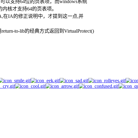
可以支持64位的页表项，而windows系统
ck版本的内核才支持64的页表项。
A,在IA的修正说明中，才提到这一点,并
o-lib的经典方式返回到VirtualProtect()