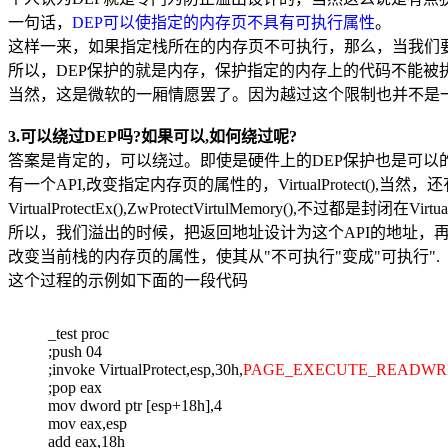
一句话，
DEP可以使指定的内存页不具有可执行属性
。
这样一来，如果指定栈所在的内存页不可执行，那么，当我们要栈上
所以，DEP保护的就是内存，保护指定的内存上的代码不能被
当然，这是微软的一厢情愿罢了。因为越过这个限制也并不是
3.可以绕过DEP吗?如果可以,如何绕过呢?
答案是肯定的，可以绕过。即使是硬件上的DEP保护也是可以
有一个API,改变指定内存页的属性的，VirtualProtect(),当然
VirtualProtectEx(),ZwProtectVirtulMemory(),不过都是封闭在Virtua
所以，我们溢出的时候，把返回地址设计为这个API的地址，再
改变当前栈的内存页的属性，使其从"不可执行"变成"可执行".
这个过程的示例如下面的一段代码
_test proc
;push 04
;invoke VirtualProtect,esp,30h,
PAGE_EXECUTE_READWR
;pop eax
mov dword ptr [esp+18h],4
mov eax,esp
add eax,18h