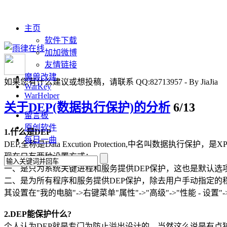
主页
软件下载
加加微博
友情链接
魔兽改建
如果您有什么建议或想投稿，请联系 QQ:82713957 - By JiaJia
WarKey
WarHelper
关于DEP(数据执行保护)的分析
6/13
留言板
原创软件
1.什么是DEP
每日一曲
DEP,全称是Data Excution Protection,中名叫数据
现在只有两种设置方式：
一、是只为系统关键进程和服务提供DEP保护，这也是默认选
二、是为所有程序和服务提供DEP保护，除去用户手动指定的
其设置在"我的电脑"->右键菜单"属性"->"高级"->"性能 - 设置"
2.DEP能保护什么?
个人认为DEP就是专门为防止溢出设计的，当然这么说是有点