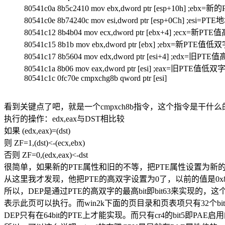
80541c0a 8b5c2410 mov ebx,dword ptr [esp+10h] 
80541c0e 8b74240c mov esi,dword ptr [esp+0Ch] ;esi=PTE
80541c12 8b4b04 mov ecx,dword ptr [ebx+4] ;ecx=新P
80541c15 8b1b mov ebx,dword ptr [ebx] ;ebx=新PTE值低
80541c17 8b5604 mov edx,dword ptr [esi+4] ;edx=旧PT
80541c1a 8b06 mov eax,dword ptr [esi] ;eax=旧PTE值低双
80541c1c 0fc70e cmpxchg8b qword ptr [esi]
看到关键点了吧，就是一个cmpxch8b指令，这个指令是干什么
执行的操作：edx,eax与DST相比较
如果 (edx,eax)=(dst)
则 ZF=1,(dst)<-(ecx,ebx)
否则 ZF=0,(edx,eax)<-dst
很简单，如果新的PTE属性和旧的不等，把PTE属性设置为
从这里我才发现，他把PTE的高双字设置为0了，以前的值是0x800
所以，DEP是通过PTE的高双字的最高bit即bit63来实现
表示此页可以执行。而win2k下面的页目录和页表项只有32个b
DEP只有在64bit的PTE上才能实现。而只有cr4的bit5即PAE启用