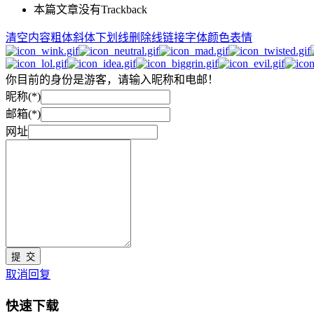
本篇文章没有Trackback
清空内容
粗体
斜体
下划线
删除线
链接
字体颜色
表情
你目前的身份是游客，请输入昵称和电邮！
昵称(*)
邮箱(*)
网址
取消回复
快速下载