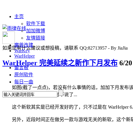
主页
软件下载
加加微博
友情链接
魔兽改建
如果您有什么建议或想投稿，请联系 QQ:82713957 - By JiaJia
WarKey
WarHelper
WarHelper 完美延续之新作下月发布
6/20
留言板
原创软件
每日一曲
如图(截了一点点)，若没有什么事情的话，加加下月发布该新软
不到的功能。功能方面暂时不说了...
这个新软其实是已经开发好的了，只不过是在 WarHelper 
另外，近段时间正在做另一款与游戏无关的新软，这个新软已经