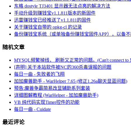
东格 dostyle TJ3401 显示器无法点亮的解决方法
手动升级到赚钱宝v1.1.811版本的新固件
迅雷赚钱宝已经推送了v1.1.811的固件
关于赚钱宝自带的 opkg-cl 的记录
备份赚钱宝系统（或单独备份赚钱宝固件APP），以备不
随机文章
MYSQL频繁掉线， 刷新又正常的问题。(Can't connect to MyS
[声明] 关于本站软件被NC的360杀毒误报的问题
每日一曲 - 失败者的飞翔
加加魔兽助手 - WarHelper 7.65 (修正1.26a聊天显蓝问题)
预告:魔兽争霸简易改显辅助系列套装
详细图解教程 (WarHelper - 加加魔兽助手)
VB 纯代码实现Timer控件的功能
每日一曲 - Cuidate
最近评论