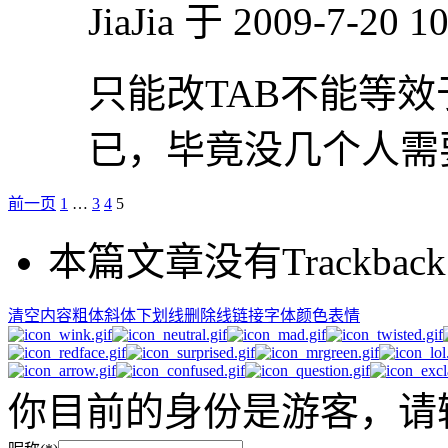
JiaJia 于 2009-7-20 
只能改TAB不能等效
已，毕竟没几个人需
前一页
1
…
3
4
5
本篇文章没有Trackback
清空内容
粗体
斜体
下划线
删除线
链接
字体颜色
表情
你目前的身份是游客，请