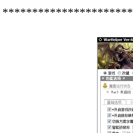
**********************