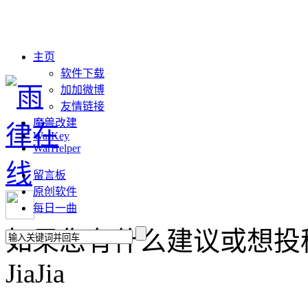
主页
软件下载
加加微博
友情链接
魔兽改建
WarKey
WarHelper
留言板
原创软件
每日一曲
如果您有什么建议或想投稿，请联
JiaJia