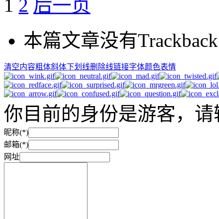
1
2
后一页
本篇文章没有Trackback
清空内容
粗体
斜体
下划线
删除线
链接
字体颜色
表情
你目前的身份是游客，请
昵称(*)
邮箱(*)
网址