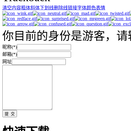
清空内容
粗体
斜体
下划线
删除线
链接
字体颜色
表情
你目前的身份是游客，请
昵称(*)
邮箱(*)
网址