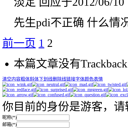
淡定
回应于2012/06/10 
先生pdi不正确 什么情
前一页
1
2
本篇文章没有Trackback
清空内容
粗体
斜体
下划线
删除线
链接
字体颜色
表情
你目前的身份是游客，请
昵称(*)
邮箱(*)